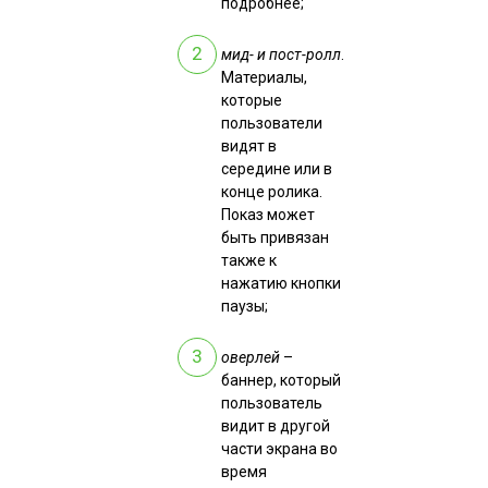
подробнее;
мид- и пост-ролл
.
Материалы,
которые
пользователи
видят в
середине или в
конце ролика.
Показ может
быть привязан
также к
нажатию кнопки
паузы;
оверлей
–
баннер, который
пользователь
видит в другой
части экрана во
время