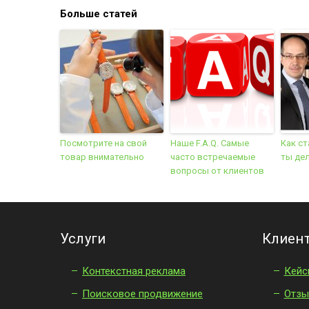
Больше статей
Посмотрите на свой
Наше F.A.Q. Самые
Как ст
товар внимательно
часто встречаемые
ты де
вопросы от клиентов
Услуги
Клиен
Контекстная реклама
Кейс
Поисковое продвижение
Отзы