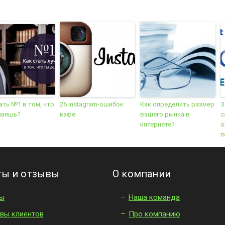
ать №1 в том, что
26 instagram-ошибок
Как определить размер
З
лаешь?
кафе
вашего рынка в
с
интернете?
о
п
ты и отзывы
О компании
ы
Наша команда
вы клиентов
Про компанию