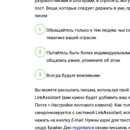
разработчиками и блогерами, и спросить, мог
пост. Вещи, которые следует держать в уме, 
писем:
Обращайтесь только к тем людям, чьи с
тематике вашей отрасли.
Пытайтесь быть более индивидуальными
общались ранее, упомяните об этом.
Всегда будьте вежливыми.
Вы можете рассылать письма, используя свой 
LinkAssistant (вам нужно будет добавить ваш 
Почта
>
Настройки почтового клиента
). Как то
синхронизируется с системой LinkAssistant, вс
нажать на кнопку
E-mail
. Нужны идеи для текс
сюда: Брайан Дин
поделился
своим письмом, к