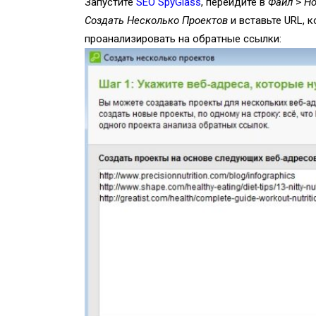
Запустите
SEO SpyGlass
, перейдите в
Файл
>
Но
Создать Несколько Проектов
и вставьте URL, 
проанализировать на обратные ссылки: