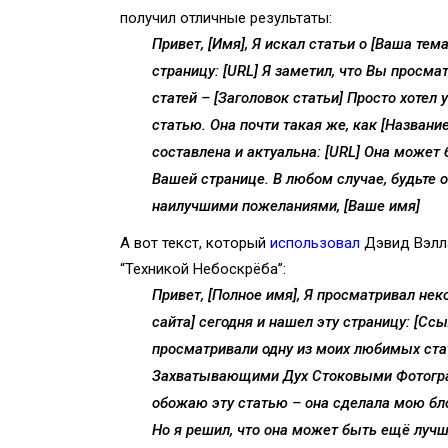
получил отличные результаты:
Привет, [Имя], Я искал статьи о [Ваша тема
страницу: [URL] Я заметил, что Вы просм
статей – [Заголовок статьи] Просто хотел
статью. Она почти такая же, как [Название
составлена и актуальна: [URL] Она может
Вашей странице. В любом случае, будьте 
наилучшими пожеланиями, [Ваше имя]
А вот текст, который
использовал
Дэвид Вэлла
“Техникой Небоскрёба”:
Привет, [Полное имя], Я просматривал не
сайта] сегодня и нашел эту страницу: [Ссы
просматривали одну из моих любимых стат
Захватывающими Дух Стоковыми Фотограф
обожаю эту статью – она сделала мою бл
Но я решил, что она может быть ещё лучше