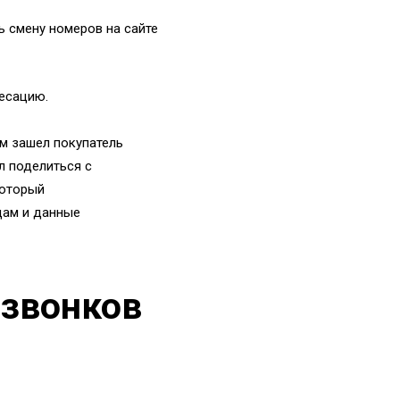
 смену номеров на сайте
есацию.
ам зашел покупатель
л поделиться с
который
цам и данные
 звонков