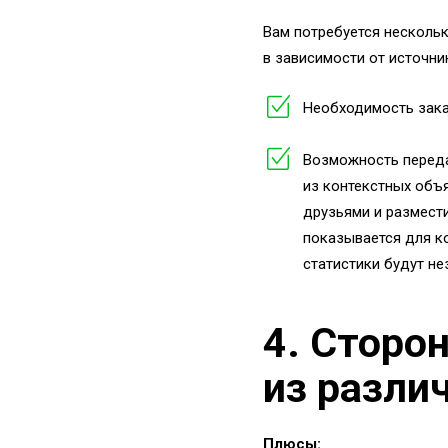
Вам потребуется нескольк
в зависимости от источни
Необходимость зака
Возможность передач
из контекстных объя
друзьями и размести
показывается для к
статистики будут не
4. Сторо
из разли
Плюсы: